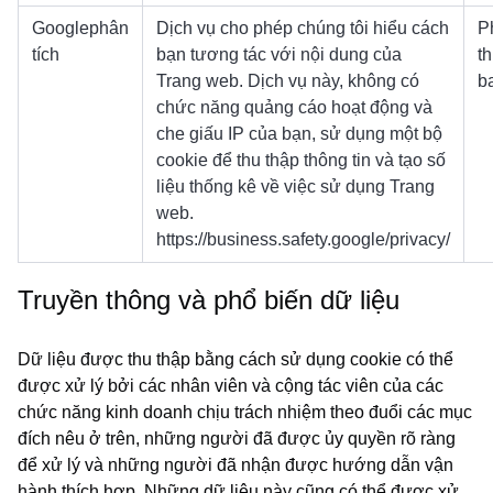
Googlephân
Dịch vụ cho phép chúng tôi hiểu cách
P
tích
bạn tương tác với nội dung của
t
Trang web. Dịch vụ này, không có
b
chức năng quảng cáo hoạt động và
che giấu IP của bạn, sử dụng một bộ
cookie để thu thập thông tin và tạo số
liệu thống kê về việc sử dụng Trang
web.
https://business.safety.google/privacy/
Truyền thông và phổ biến dữ liệu
Dữ liệu được thu thập bằng cách sử dụng cookie có thể
được xử lý bởi các nhân viên và cộng tác viên của các
chức năng kinh doanh chịu trách nhiệm theo đuổi các mục
đích nêu ở trên, những người đã được ủy quyền rõ ràng
để xử lý và những người đã nhận được hướng dẫn vận
hành thích hợp. Những dữ liệu này cũng có thể được xử